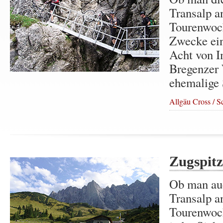
Transalp an
Tourenwoch
Zwecke ein
Acht von I
Bregenzer 
ehemalige 
Allgäu Cross / S
Zugspit
Ob man auc
Transalp a
Tourenwoch