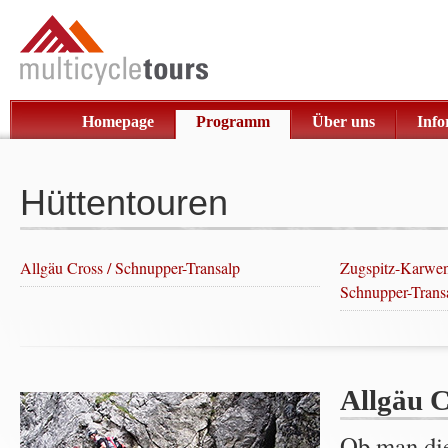
Homepage
Programm
Über uns
Info
Hüttentouren
Allgäu Cross / Schnupper-Transalp
Zugspitz-Karwen
Schnupper-Trans
Allgäu 
Ob man die