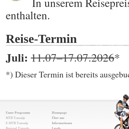
In unserem Reiseprei
enthalten.
Reise-Termin
Juli:
11.07–17.07.2026
*
*) Dieser Termin ist bereits ausgebuc
Unser Programm
Homepage
MTB Transalp
Über uns
E-MTB Transalp
Informationen
Rennrad Transalp
Levels