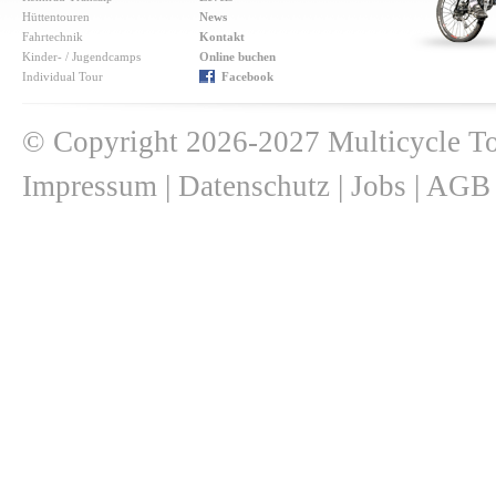
Hüttentouren
News
Fahrtechnik
Kontakt
Kinder- / Jugendcamps
Online buchen
Individual Tour
Facebook
© Copyright 2026-2027 Multicycle 
Impressum
|
Datenschutz
|
Jobs
|
AGB